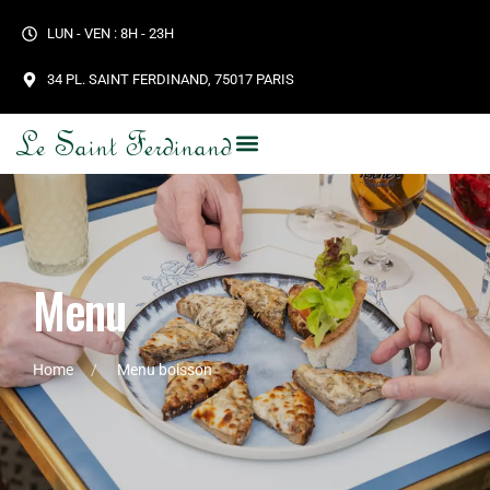
LUN - VEN : 8H - 23H
34 PL. SAINT FERDINAND, 75017 PARIS
Le Saint Ferdinand
M
e
n
u
Home
Menu boisson