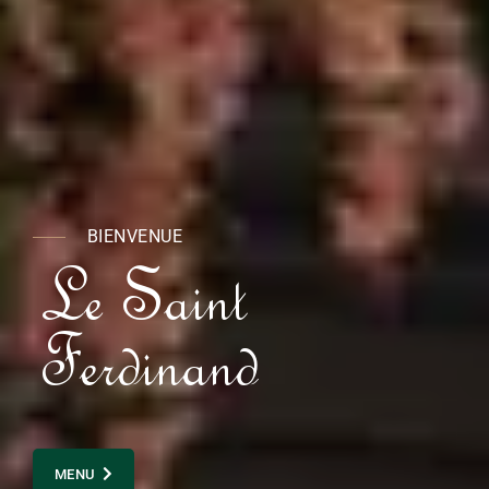
BIENVENUE
L
e
S
a
i
n
t
F
e
r
d
i
n
a
n
d
MENU