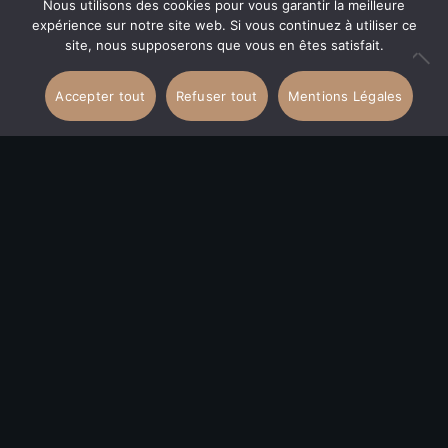
Nous utilisons des cookies pour vous garantir la meilleure
expérience sur notre site web. Si vous continuez à utiliser ce
site, nous supposerons que vous en êtes satisfait.
Accepter tout
Refuser tout
Mentions Légales
BRASSERIE PARIS 17
Une cuisine traditionnelle
française servie dans un cadre chic
et moderne
Bienvenue au Saint Ferdinand, un havre de délice à deux